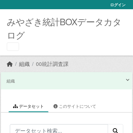
Skip to main content
ログイン
みやざき統計BOXデータカタ
ログ
組織
00統計調査課
組織
データセット
このサイトについて