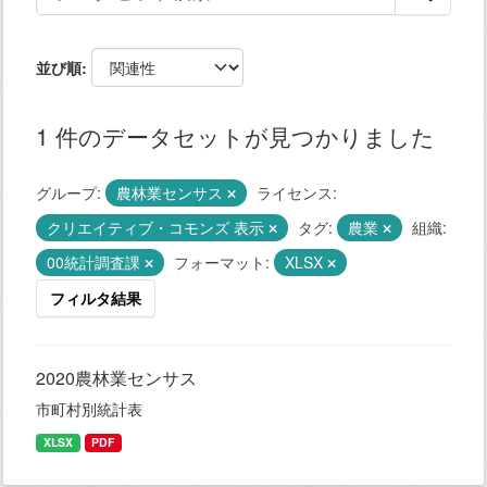
並び順
1 件のデータセットが見つかりました
グループ:
農林業センサス
ライセンス:
クリエイティブ・コモンズ 表示
タグ:
農業
組織:
00統計調査課
フォーマット:
XLSX
フィルタ結果
2020農林業センサス
市町村別統計表
XLSX
PDF