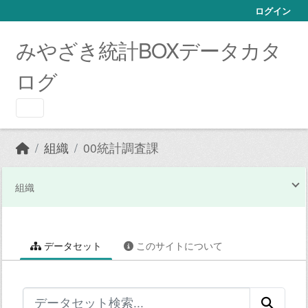
Skip to main content
ログイン
みやざき統計BOXデータカタ
ログ
組織
00統計調査課
組織
データセット
このサイトについて