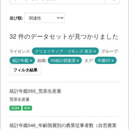
並び順
32 件のデータセットが見つかりました
ライセンス:
クリエイティブ・コモンズ 表示
グループ:
統計年鑑
組織:
00統計調査課
タグ:
年鑑05
フィルタ結果
統計年鑑055_荒茶生産量
荒茶生産量
XLSX
XLS
統計年鑑046_年齢階層別の農業従事者数（自営農業