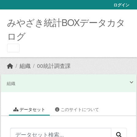
Skip to main content
ログイン
みやざき統計BOXデータカタ
ログ
組織
00統計調査課
組織
データセット
このサイトについて