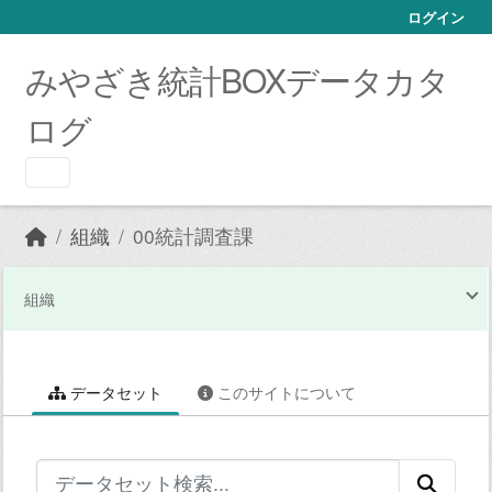
Skip to main content
ログイン
みやざき統計BOXデータカタ
ログ
組織
00統計調査課
組織
データセット
このサイトについて