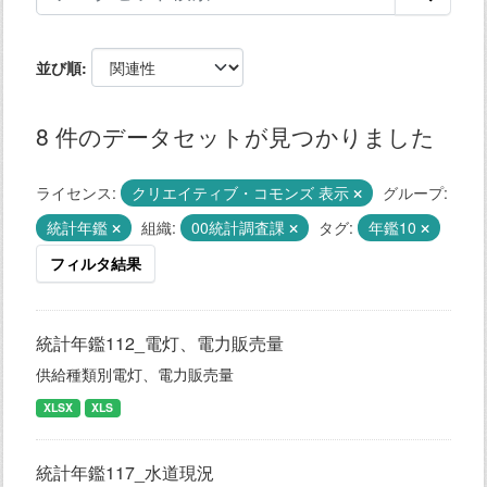
並び順
8 件のデータセットが見つかりました
ライセンス:
クリエイティブ・コモンズ 表示
グループ:
統計年鑑
組織:
00統計調査課
タグ:
年鑑10
フィルタ結果
統計年鑑112_電灯、電力販売量
供給種類別電灯、電力販売量
XLSX
XLS
統計年鑑117_水道現況