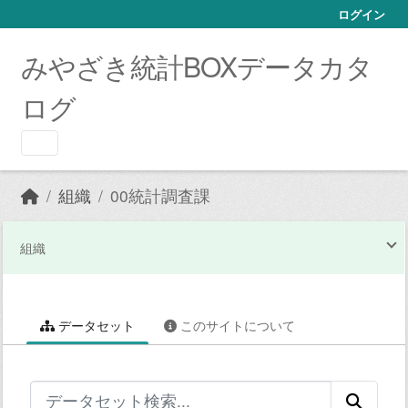
Skip to main content
ログイン
みやざき統計BOXデータカタ
ログ
組織
00統計調査課
組織
データセット
このサイトについて