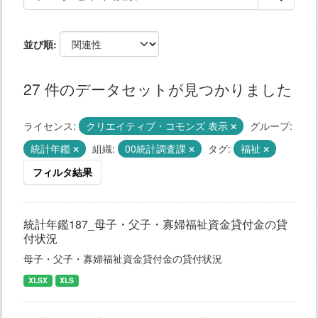
並び順
27 件のデータセットが見つかりました
ライセンス:
クリエイティブ・コモンズ 表示
グループ:
統計年鑑
組織:
00統計調査課
タグ:
福祉
フィルタ結果
統計年鑑187_母子・父子・寡婦福祉資金貸付金の貸
付状況
母子・父子・寡婦福祉資金貸付金の貸付状況
XLSX
XLS