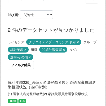
並び順
2 件のデータセットが見つかりました
ライセンス:
クリエイティブ・コモンズ 表示
グループ:
統計年鑑
組織:
00統計調査課
タグ:
選挙-その他
フィルタ結果
統計年鑑225_選挙人名簿登録者数と衆議院議員総選
挙投票状況（市町村別）
(1) 選挙人名簿登録者数(2) 衆議院議員総選挙投票状況
XLSX
XLS