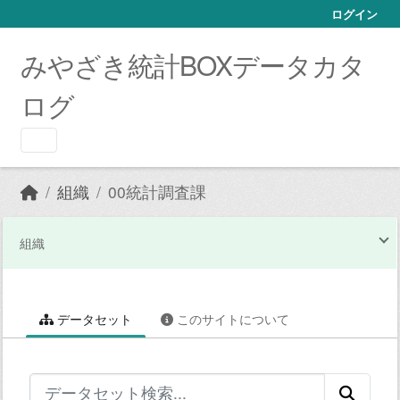
Skip to main content
ログイン
みやざき統計BOXデータカタ
ログ
組織
00統計調査課
組織
データセット
このサイトについて