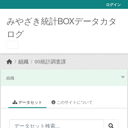
Skip to main content
ログイン
みやざき統計BOXデータカタ
ログ
組織
00統計調査課
組織
データセット
このサイトについて