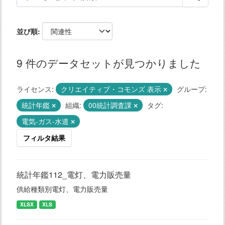
並び順
9 件のデータセットが見つかりました
ライセンス:
クリエイティブ・コモンズ 表示
グループ:
統計年鑑
組織:
00統計調査課
タグ:
電気-ガス-水道
フィルタ結果
統計年鑑112_電灯、電力販売量
供給種類別電灯、電力販売量
XLSX
XLS