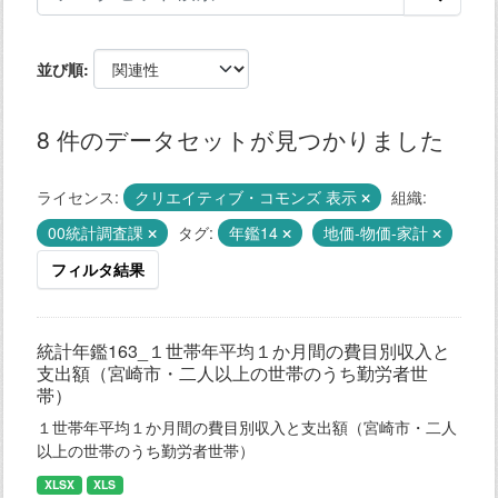
並び順
8 件のデータセットが見つかりました
ライセンス:
クリエイティブ・コモンズ 表示
組織:
00統計調査課
タグ:
年鑑14
地価-物価-家計
フィルタ結果
統計年鑑163_１世帯年平均１か月間の費目別収入と
支出額（宮崎市・二人以上の世帯のうち勤労者世
帯）
１世帯年平均１か月間の費目別収入と支出額（宮崎市・二人
以上の世帯のうち勤労者世帯）
XLSX
XLS