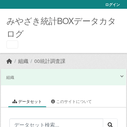
Skip to main content
ログイン
みやざき統計BOXデータカタ
ログ
組織
00統計調査課
組織
データセット
このサイトについて