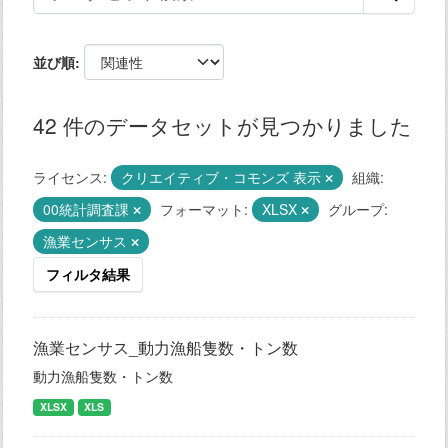
並び順
42 件のデータセットが見つかりました
ライセンス:
クリエイティブ・コモンズ 表示
組織:
00統計調査課
フォーマット:
XLSX
グループ:
漁業センサス
フィルタ結果
漁業センサス_動力漁船隻数・トン数
動力漁船隻数・トン数
XLSX
XLS