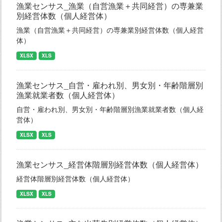
漁業センサス_漁業（自営漁業＋共同経営）の専兼業
別経営体数（個人経営体）
漁業（自営漁業＋共同経営）の専兼業別経営体数（個人経営
体）
XLSX
XLS
漁業センサス_自営・雇われ別、男女別・年齢階層別
漁業就業者数（個人経営体）
自営・雇われ別、男女別・年齢階層別漁業就業者数（個人経
営体）
XLSX
XLS
漁業センサス_経営体階層別経営体数（個人経営体）
経営体階層別経営体数（個人経営体）
XLSX
XLS