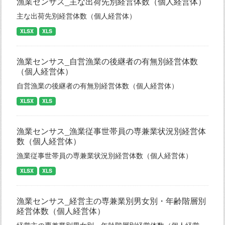
漁業センサス_主な出荷先別経営体数（個人経営体）
主な出荷先別経営体数（個人経営体）
XLSX
XLS
漁業センサス_自営漁業の後継者の有無別経営体数
（個人経営体）
自営漁業の後継者の有無別経営体数（個人経営体）
XLSX
XLS
漁業センサス_漁業従事世帯員の専兼業状況別経営体
数（個人経営体）
漁業従事世帯員の専兼業状況別経営体数（個人経営体）
XLSX
XLS
漁業センサス_経営主の専兼業別男女別・年齢階層別
経営体数（個人経営体）