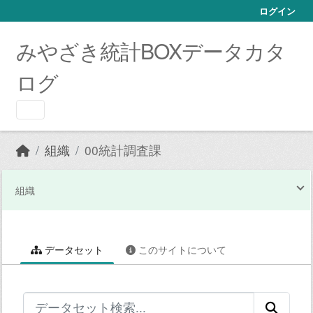
Skip to main content
ログイン
みやざき統計BOXデータカタ
ログ
組織
00統計調査課
組織
データセット
このサイトについて