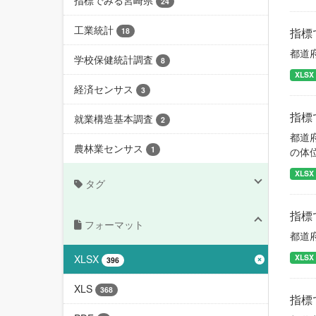
指標でみる宮崎県
24
工業統計
指標
18
都道
学校保健統計調査
8
XLSX
経済センサス
3
指標
就業構造基本調査
2
都道
農林業センサス
1
の体
XLSX
タグ
指標
フォーマット
都道
XLSX
XLSX
396
XLS
368
指標