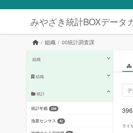
Skip to main content
みやざき統計BOXデータ
組織
00統計調査課
組織
組織
統計
統計年鑑
3
298
漁業センサス
42
ライセ