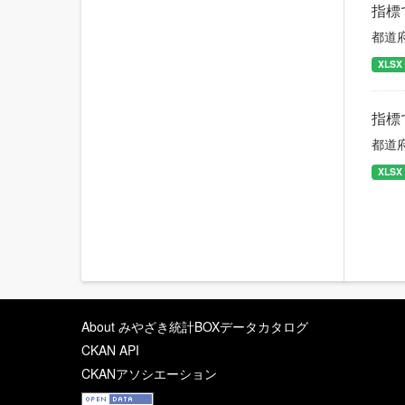
指標
都道
XLSX
指標
都道
XLSX
About みやざき統計BOXデータカタログ
CKAN API
CKANアソシエーション