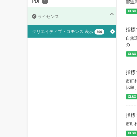
PDF
都道
1
XLSX
ライセンス
指標
クリエイティブ・コモンズ 表示
396
自然
の
XLSX
指標
市町
比率
XLSX
指標
市町
XLSX