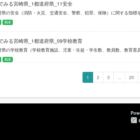
でみる宮崎県_1都道府県_11安全
府県の安全（消防・火災、交通安全、警察、犯罪、保険）に関する指標
XLS
でみる宮崎県_1都道府県_09学校教育
府県の学校教育（学校教育施設、児童・生徒・学生数、教員数、教育普
XLS
1
2
3
...
20
Pow