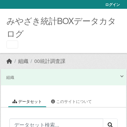
Skip to main content
ログイン
みやざき統計BOXデータカタ
ログ
組織
00統計調査課
組織
データセット
このサイトについて