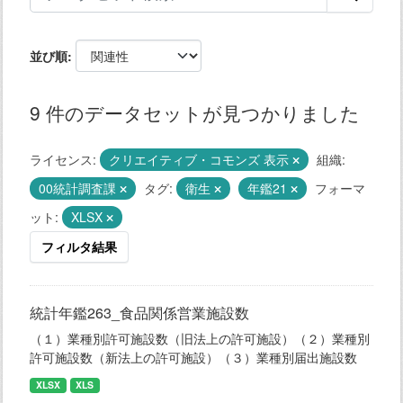
並び順
9 件のデータセットが見つかりました
ライセンス:
クリエイティブ・コモンズ 表示
組織:
00統計調査課
タグ:
衛生
年鑑21
フォーマ
ット:
XLSX
フィルタ結果
統計年鑑263_食品関係営業施設数
（１）業種別許可施設数（旧法上の許可施設）（２）業種別
許可施設数（新法上の許可施設）（３）業種別届出施設数
XLSX
XLS