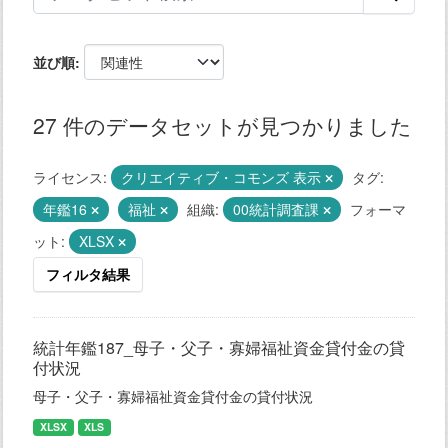
並び順
27 件のデータセットが見つかりました
ライセンス:
クリエイティブ・コモンズ 表示
タグ:
年鑑16
福祉
組織:
00統計調査課
フォーマ
ット:
XLSX
フィルタ結果
統計年鑑187_母子・父子・寡婦福祉資金貸付金の貸
付状況
母子・父子・寡婦福祉資金貸付金の貸付状況
XLSX
XLS