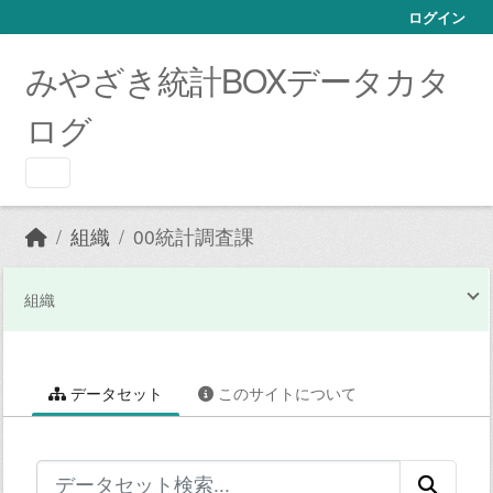
Skip to main content
ログイン
みやざき統計BOXデータカタ
ログ
組織
00統計調査課
組織
データセット
このサイトについて