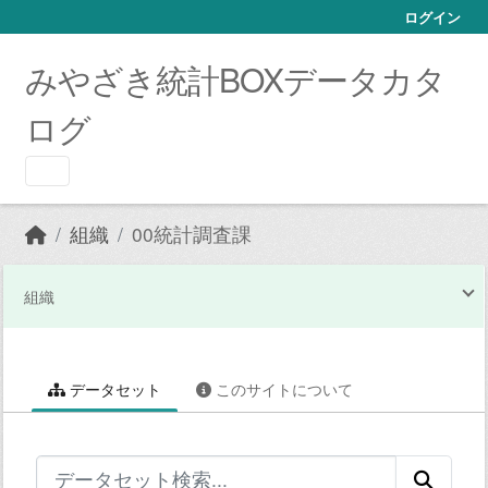
Skip to main content
ログイン
みやざき統計BOXデータカタ
ログ
組織
00統計調査課
組織
データセット
このサイトについて