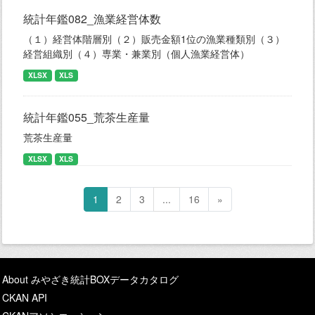
統計年鑑082_漁業経営体数
（１）経営体階層別（２）販売金額1位の漁業種類別（３）
経営組織別（４）専業・兼業別（個人漁業経営体）
XLSX
XLS
統計年鑑055_荒茶生産量
荒茶生産量
XLSX
XLS
1
2
3
...
16
»
About みやざき統計BOXデータカタログ
CKAN API