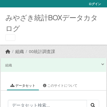
Skip to main content
ログイン
みやざき統計BOXデータカタ
ログ
組織
00統計調査課
組織
データセット
このサイトについて