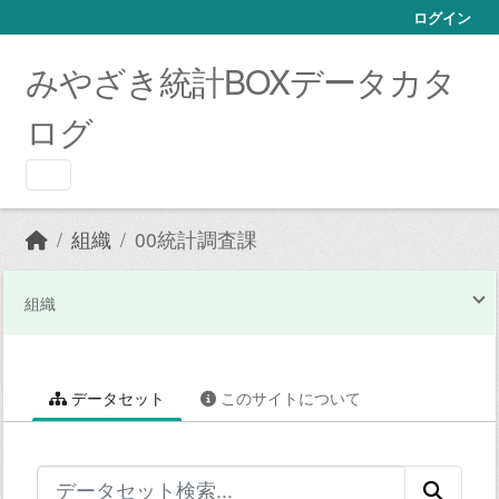
Skip to main content
ログイン
みやざき統計BOXデータカタ
ログ
組織
00統計調査課
組織
データセット
このサイトについて