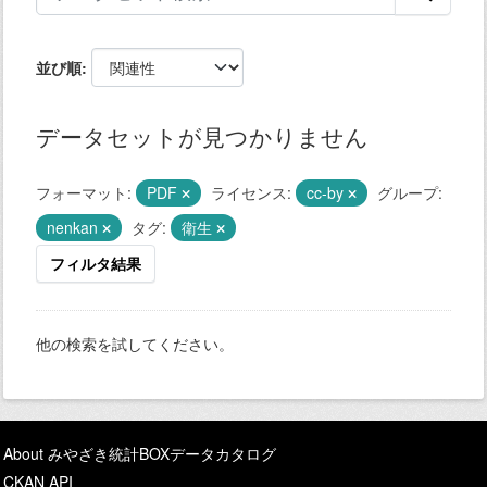
並び順
データセットが見つかりません
フォーマット:
PDF
ライセンス:
cc-by
グループ:
nenkan
タグ:
衛生
フィルタ結果
他の検索を試してください。
About みやざき統計BOXデータカタログ
CKAN API