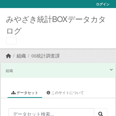
Skip to main content
ログイン
みやざき統計BOXデータカタ
ログ
組織
00統計調査課
組織
データセット
このサイトについて