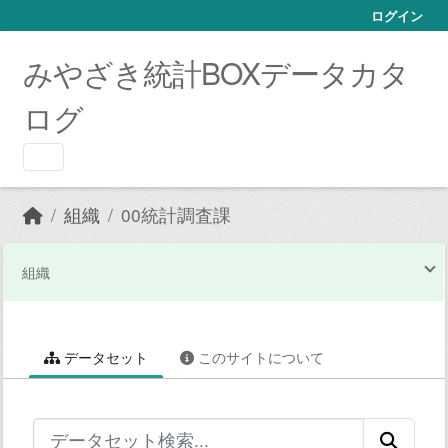
Skip to main content
ログイン
みやざき統計BOXデータカタ
ログ
組織
00統計調査課
組織
データセット
このサイトについて