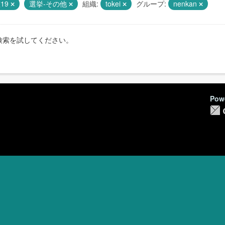
19
選挙-その他
組織:
tokei
グループ:
nenkan
検索を試してください。
Pow