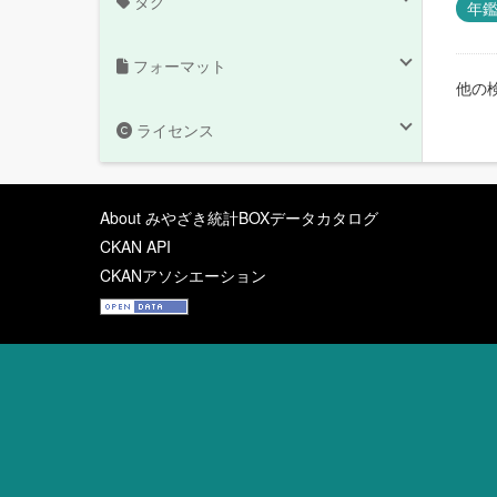
タグ
年鑑
フォーマット
他の
ライセンス
About みやざき統計BOXデータカタログ
CKAN API
CKANアソシエーション