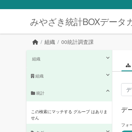
Skip to main content
みやざき統計BOXデータ
組織
00統計調査課
組織
組織
統計
デ
この検索にマッチする グループ はありま
せん
フォ