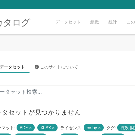
カタログ
データセット
組織
統計
この
データセット
このサイトについて
ータセットが見つかりません
ーマット:
PDF
XLSX
ライセンス:
cc-by
タグ:
行政-