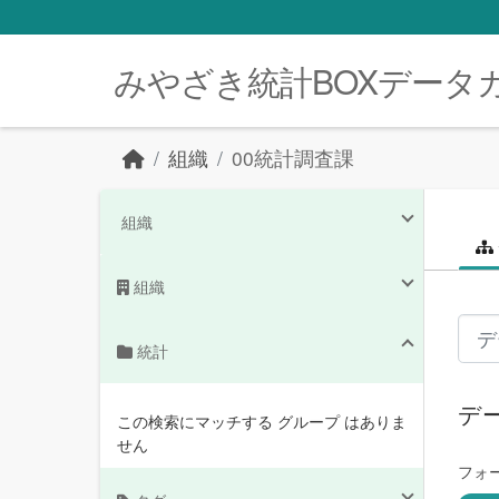
Skip to main content
みやざき統計BOXデータ
組織
00統計調査課
組織
組織
統計
デ
この検索にマッチする グループ はありま
せん
フォ