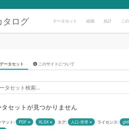
カタログ
データセット
組織
統計
この
データセット
このサイトについて
ータセットが見つかりません
ーマット:
PDF
XLSX
タグ:
人口-世帯
ライセンス:
gfd