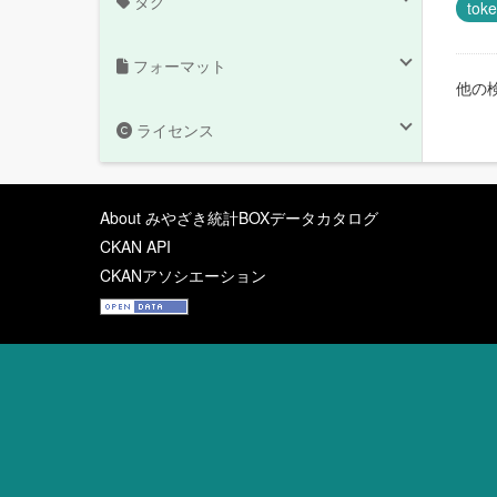
タグ
tok
フォーマット
他の
ライセンス
About みやざき統計BOXデータカタログ
CKAN API
CKANアソシエーション