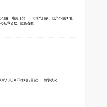
業上の地位、雇用形態、年間就業日数、就業の規則性、
年間の転職者数、離職者数
検挙人員(3) 罪種別犯罪認知、検挙状況