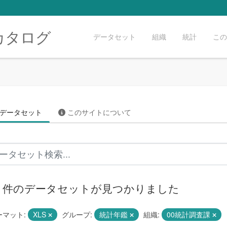
カタログ
データセット
組織
統計
この
データセット
このサイトについて
10 件のデータセットが見つかりました
ーマット:
XLS
グループ:
統計年鑑
組織:
00統計調査課