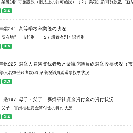
）業種別許可施設数（旧法上の許可施設）（２）業種別許可施設数（新
XLS
年鑑241_高等学校卒業後の状況
）所在地別（市郡別）（２）設置者別と課程別
XLS
年鑑225_選挙人名簿登録者数と衆議院議員総選挙投票状況（
 選挙人名簿登録者数(2) 衆議院議員総選挙投票状況
XLS
年鑑187_母子・父子・寡婦福祉資金貸付金の貸付状況
・父子・寡婦福祉資金貸付金の貸付状況
XLS