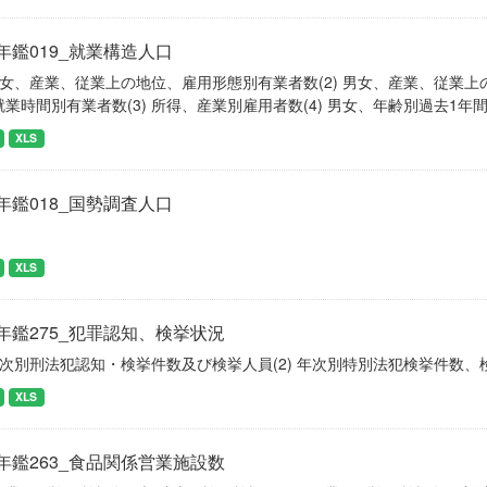
年鑑019_就業構造人口
) 男女、産業、従業上の地位、雇用形態別有業者数(2) 男女、産業、従
就業時間別有業者数(3) 所得、産業別雇用者数(4) 男女、年齢別過去1
XLS
年鑑018_国勢調査人口
XLS
年鑑275_犯罪認知、検挙状況
 年次別刑法犯認知・検挙件数及び検挙人員(2) 年次別特別法犯検挙件数、
XLS
年鑑263_食品関係営業施設数