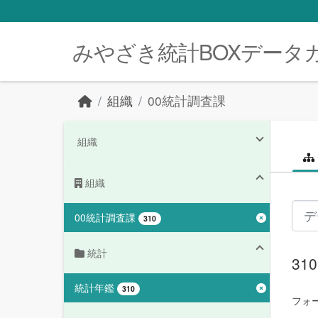
Skip to main content
みやざき統計BOXデータ
組織
00統計調査課
組織
組織
00統計調査課
310
統計
3
統計年鑑
310
フォ