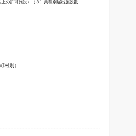
法上の許可施設）（３）業種別届出施設数
市町村別）