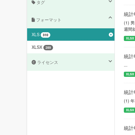
タグ
統計
フォーマット
(1
週間
XLS
310
XLSX
XLSX
289
統計
ライセンス
...
XLSX
統計
(1)
XLSX
統計