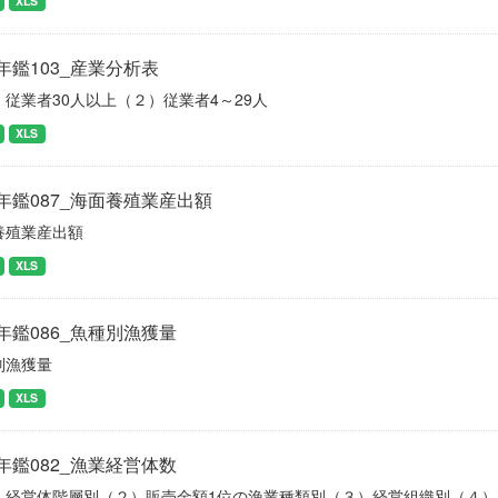
XLS
年鑑103_産業分析表
）従業者30人以上（２）従業者4～29人
XLS
年鑑087_海面養殖業産出額
養殖業産出額
XLS
年鑑086_魚種別漁獲量
別漁獲量
XLS
年鑑082_漁業経営体数
）経営体階層別（２）販売金額1位の漁業種類別（３）経営組織別（４