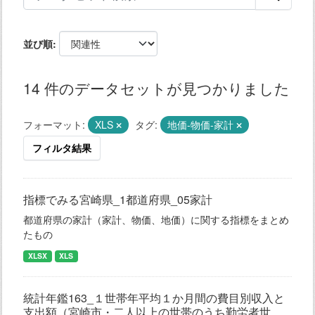
並び順
14 件のデータセットが見つかりました
フォーマット:
XLS
タグ:
地価-物価-家計
フィルタ結果
指標でみる宮崎県_1都道府県_05家計
都道府県の家計（家計、物価、地価）に関する指標をまとめ
たもの
XLSX
XLS
統計年鑑163_１世帯年平均１か月間の費目別収入と
支出額（宮崎市・二人以上の世帯のうち勤労者世