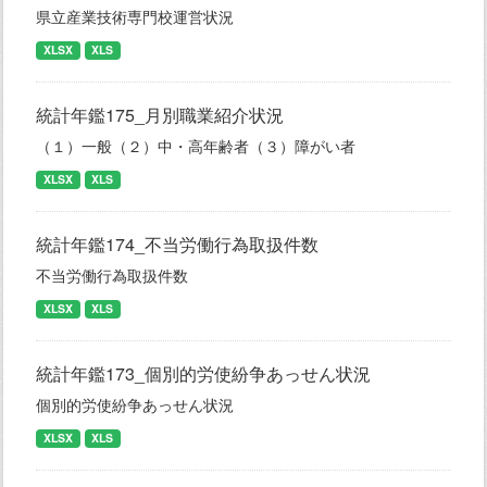
県立産業技術専門校運営状況
XLSX
XLS
統計年鑑175_月別職業紹介状況
（１）一般（２）中・高年齢者（３）障がい者
XLSX
XLS
統計年鑑174_不当労働行為取扱件数
不当労働行為取扱件数
XLSX
XLS
統計年鑑173_個別的労使紛争あっせん状況
個別的労使紛争あっせん状況
XLSX
XLS