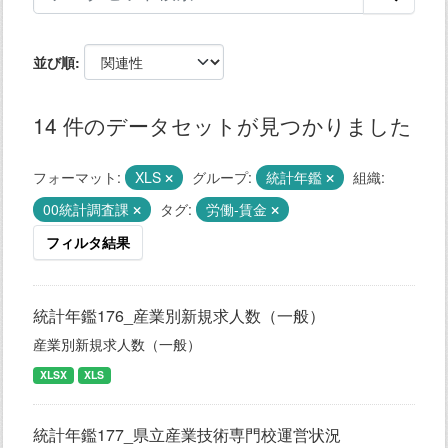
並び順
14 件のデータセットが見つかりました
フォーマット:
XLS
グループ:
統計年鑑
組織:
00統計調査課
タグ:
労働-賃金
フィルタ結果
統計年鑑176_産業別新規求人数（一般）
産業別新規求人数（一般）
XLSX
XLS
統計年鑑177_県立産業技術専門校運営状況