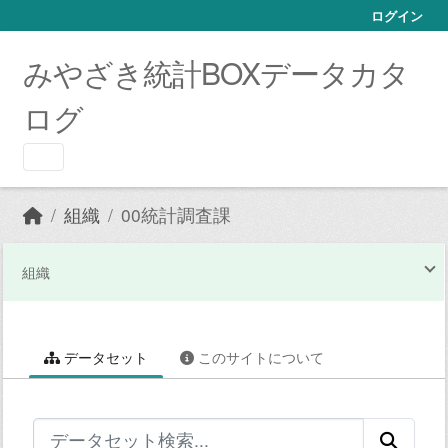
Skip to main content
ログイン
みやざき統計BOXデータカタ
ログ
組織
00統計調査課
組織
データセット
このサイトについて