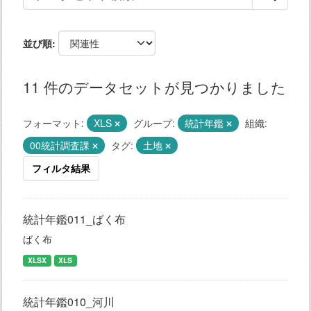
並び順
11 件のデータセットが見つかりました
フォーマット:
XLS
グループ:
統計年鑑
組織:
00統計調査課
タグ:
土地
フィルタ結果
統計年鑑011_ばく布
ばく布
XLSX
XLS
統計年鑑010_河川