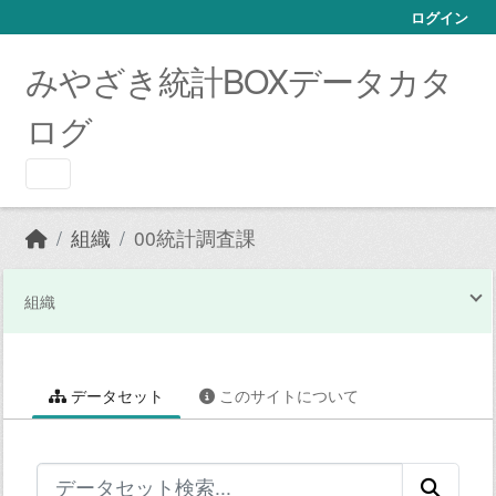
Skip to main content
ログイン
みやざき統計BOXデータカタ
ログ
組織
00統計調査課
組織
データセット
このサイトについて