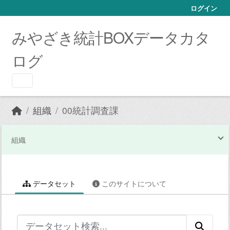
Skip to main content
ログイン
みやざき統計BOXデータカタ
ログ
組織
00統計調査課
組織
データセット
このサイトについて