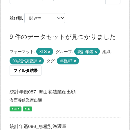
並び順
9 件のデータセットが見つかりました
フォーマット:
XLS
グループ:
統計年鑑
組織:
00統計調査課
タグ:
年鑑07
フィルタ結果
統計年鑑087_海面養殖業産出額
海面養殖業産出額
XLSX
XLS
統計年鑑086_魚種別漁獲量