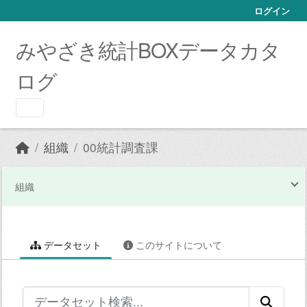
Skip to main content
ログイン
みやざき統計BOXデータカタ
ログ
組織
00統計調査課
組織
データセット
このサイトについて