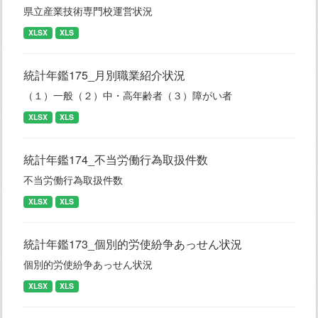
県立産業技術専門校運営状況
XLSX
XLS
統計年鑑175_月別職業紹介状況
（１）一般（２）中・高年齢者（３）障がい者
XLSX
XLS
統計年鑑174_不当労働行為取扱件数
不当労働行為取扱件数
XLSX
XLS
統計年鑑173_個別的労使紛争あっせん状況
個別的労使紛争あっせん状況
XLSX
XLS