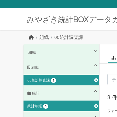
Skip to main content
みやざき統計BOXデータ
組織
00統計調査課
組織
組織
00統計調査課
3
統計
3
統計年鑑
3
フォ