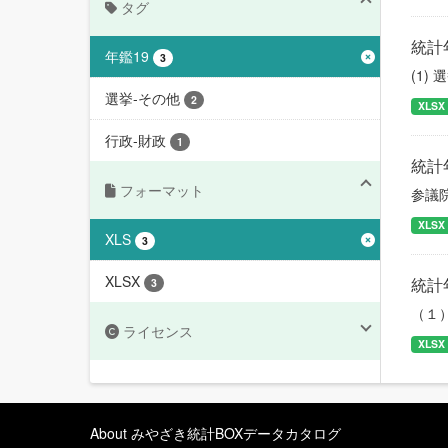
タグ
統計
年鑑19
3
(1)
選挙-その他
2
XLSX
行政-財政
1
統計
フォーマット
参議
XLSX
XLS
3
XLSX
統計
3
（１
ライセンス
XLSX
About みやざき統計BOXデータカタログ