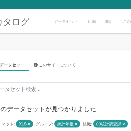
カタログ
データセット
組織
統計
この
データセット
このサイトについて
 件のデータセットが見つかりました
ーマット:
XLS
グループ:
統計年鑑
組織:
00統計調査課