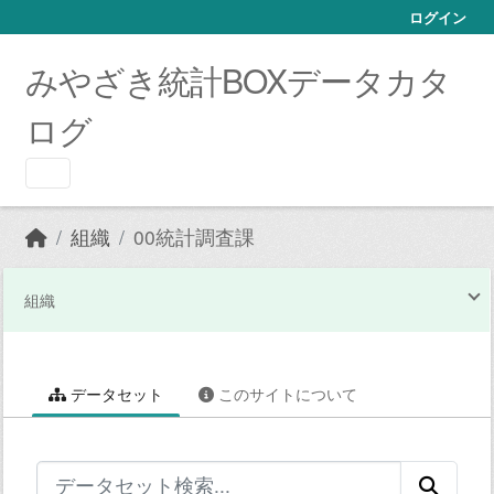
Skip to main content
ログイン
みやざき統計BOXデータカタ
ログ
組織
00統計調査課
組織
データセット
このサイトについて