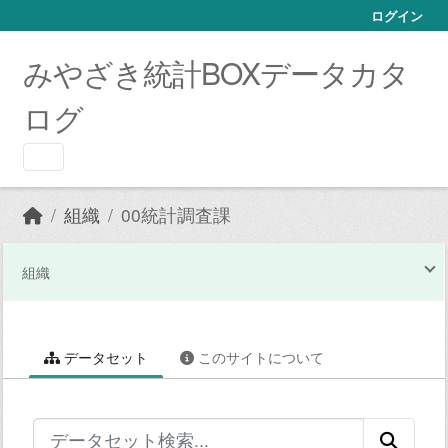
Skip to main content
ログイン
みやざき統計BOXデータカタ
ログ
組織
00統計調査課
組織
データセット
このサイトについて