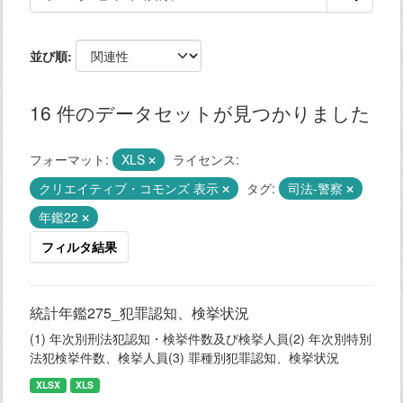
並び順
16 件のデータセットが見つかりました
フォーマット:
XLS
ライセンス:
クリエイティブ・コモンズ 表示
タグ:
司法-警察
年鑑22
フィルタ結果
統計年鑑275_犯罪認知、検挙状況
(1) 年次別刑法犯認知・検挙件数及び検挙人員(2) 年次別特別
法犯検挙件数、検挙人員(3) 罪種別犯罪認知、検挙状況
XLSX
XLS