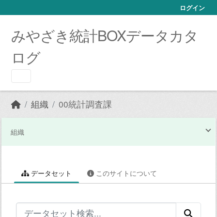
Skip to main content
ログイン
みやざき統計BOXデータカタ
ログ
組織
00統計調査課
組織
データセット
このサイトについて