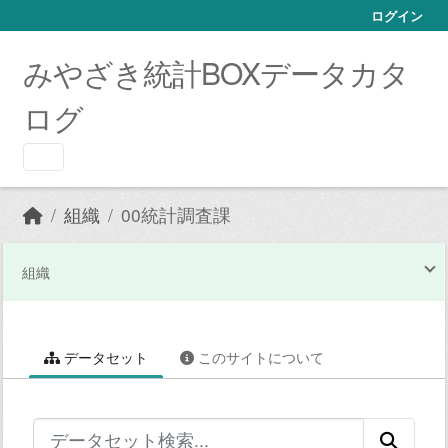
Skip to main content
ログイン
みやざき統計BOXデータカタ
ログ
組織
00統計調査課
組織
データセット
このサイトについて