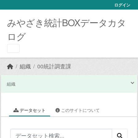
Skip to main content
ログイン
みやざき統計BOXデータカタ
ログ
組織
00統計調査課
組織
データセット
このサイトについて