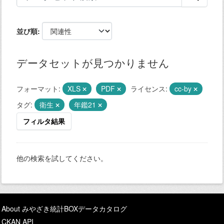
並び順
データセットが見つかりません
フォーマット:
XLS
PDF
ライセンス:
cc-by
タグ:
衛生
年鑑21
フィルタ結果
他の検索を試してください。
About みやざき統計BOXデータカタログ
CKAN API