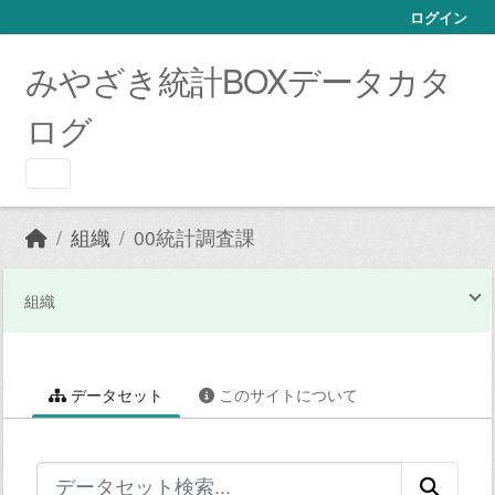
Skip to main content
ログイン
みやざき統計BOXデータカタ
ログ
組織
00統計調査課
組織
データセット
このサイトについて