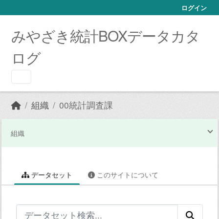
Skip to main content
ログイン
みやざき統計BOXデータカタ
ログ
組織
00統計調査課
組織
データセット
このサイトについて