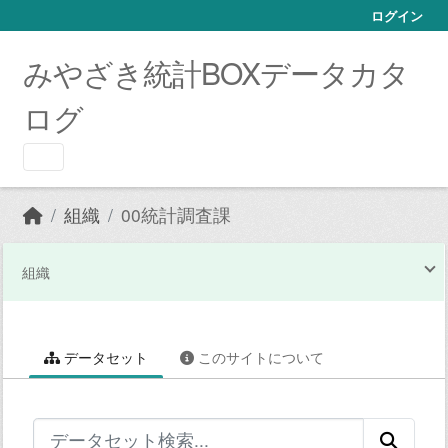
Skip to main content
ログイン
みやざき統計BOXデータカタ
ログ
組織
00統計調査課
組織
データセット
このサイトについて