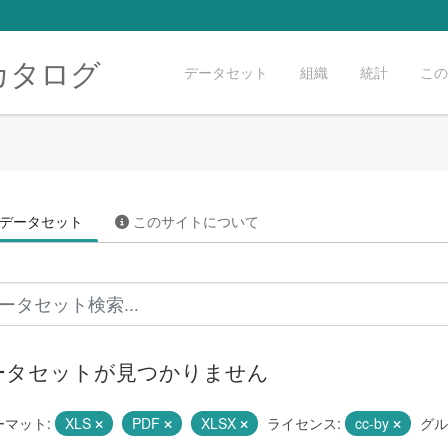
カタログ
データセット
組織
統計
この
データセット
このサイトについて
ータセットが見つかりません
ーマット:
XLS
PDF
XLSX
ライセンス:
cc-by
グル