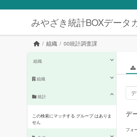
Skip to main content
みやざき統計BOXデータ
組織
00統計調査課
組織
組織
統計
デ
この検索にマッチする グループ はありま
せん
フォ