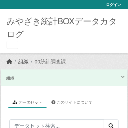
Skip to main content
ログイン
みやざき統計BOXデータカタ
ログ
組織
00統計調査課
組織
データセット
このサイトについて