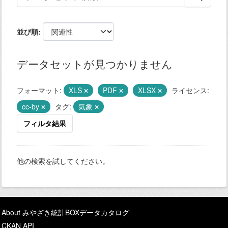
並び順
データセットが見つかりません
フォーマット:
XLS
PDF
XLSX
ライセンス:
cc-by
タグ:
気象
フィルタ結果
他の検索を試してください。
About みやざき統計BOXデータカタログ
CKAN API