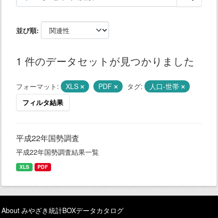
並び順
1 件のデータセットが見つかりました
フォーマット:
XLS
PDF
タグ:
人口-世帯
フィルタ結果
平成22年国勢調査
平成22年国勢調査結果一覧
XLS
PDF
About みやざき統計BOXデータカタログ