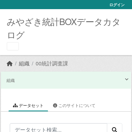
Skip to main content
ログイン
みやざき統計BOXデータカタ
ログ
組織
00統計調査課
組織
データセット
このサイトについて