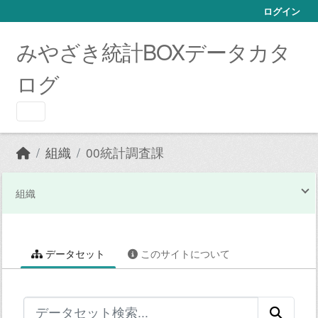
Skip to main content
ログイン
みやざき統計BOXデータカタ
ログ
組織
00統計調査課
組織
データセット
このサイトについて