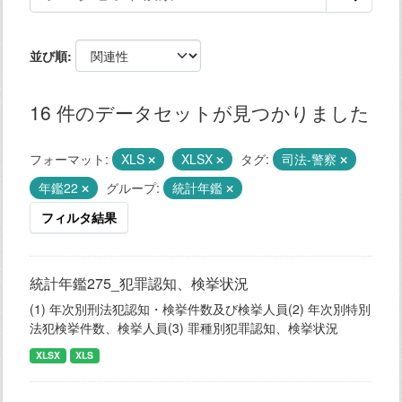
並び順
16 件のデータセットが見つかりました
フォーマット:
XLS
XLSX
タグ:
司法-警察
年鑑22
グループ:
統計年鑑
フィルタ結果
統計年鑑275_犯罪認知、検挙状況
(1) 年次別刑法犯認知・検挙件数及び検挙人員(2) 年次別特別
法犯検挙件数、検挙人員(3) 罪種別犯罪認知、検挙状況
XLSX
XLS