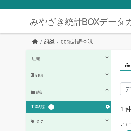
Skip to main content
みやざき統計BOXデータ
組織
00統計調査課
組織
組織
統計
工業統計
1
1
タグ
フォ