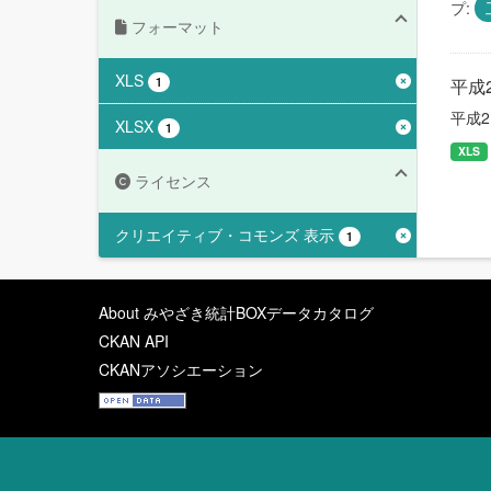
プ:
フォーマット
XLS
1
平成
平成2
XLSX
1
XLS
ライセンス
クリエイティブ・コモンズ 表示
1
About みやざき統計BOXデータカタログ
CKAN API
CKANアソシエーション