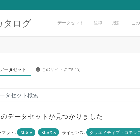
カタログ
データセット
組織
統計
この
データセット
このサイトについて
 件のデータセットが見つかりました
ーマット:
XLS
XLSX
ライセンス:
クリエイティブ・コモン