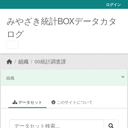
Skip to main content
ログイン
みやざき統計BOXデータカタ
ログ
組織
00統計調査課
組織
データセット
このサイトについて