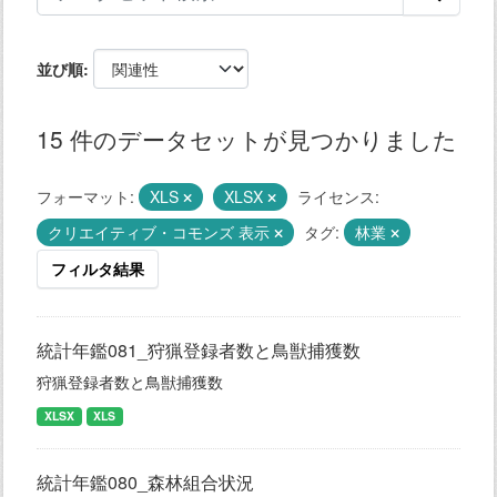
並び順
15 件のデータセットが見つかりました
フォーマット:
XLS
XLSX
ライセンス:
クリエイティブ・コモンズ 表示
タグ:
林業
フィルタ結果
統計年鑑081_狩猟登録者数と鳥獣捕獲数
狩猟登録者数と鳥獣捕獲数
XLSX
XLS
統計年鑑080_森林組合状況