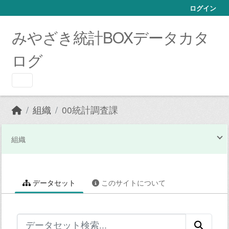
Skip to main content
ログイン
みやざき統計BOXデータカタ
ログ
組織
00統計調査課
組織
データセット
このサイトについて