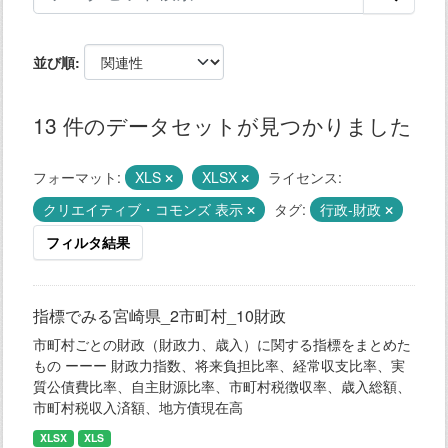
並び順
13 件のデータセットが見つかりました
フォーマット:
XLS
XLSX
ライセンス:
クリエイティブ・コモンズ 表示
タグ:
行政-財政
フィルタ結果
指標でみる宮崎県_2市町村_10財政
市町村ごとの財政（財政力、歳入）に関する指標をまとめた
もの ーーー 財政力指数、将来負担比率、経常収支比率、実
質公債費比率、自主財源比率、市町村税徴収率、歳入総額、
市町村税収入済額、地方債現在高
XLSX
XLS