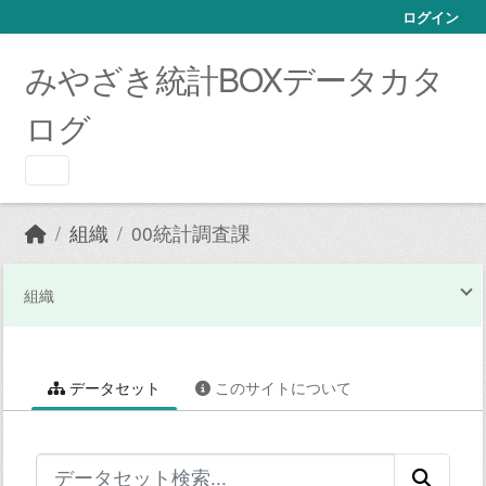
Skip to main content
ログイン
みやざき統計BOXデータカタ
ログ
組織
00統計調査課
組織
データセット
このサイトについて