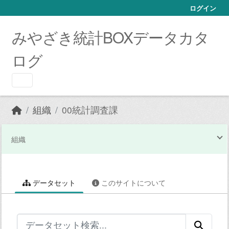
Skip to main content
ログイン
みやざき統計BOXデータカタ
ログ
組織
00統計調査課
組織
データセット
このサイトについて