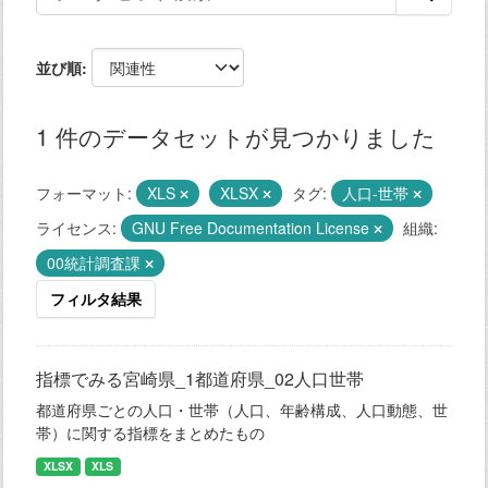
並び順
1 件のデータセットが見つかりました
フォーマット:
XLS
XLSX
タグ:
人口-世帯
ライセンス:
GNU Free Documentation License
組織:
00統計調査課
フィルタ結果
指標でみる宮崎県_1都道府県_02人口世帯
都道府県ごとの人口・世帯（人口、年齢構成、人口動態、世
帯）に関する指標をまとめたもの
XLSX
XLS