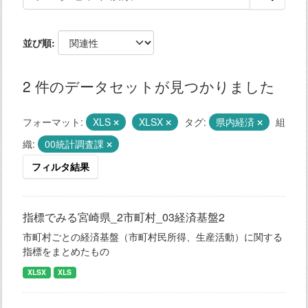
並び順
2 件のデータセットが見つかりました
フォーマット:
XLS
XLSX
タグ:
県内経済
組
織:
00統計調査課
フィルタ結果
指標でみる宮崎県_2市町村_03経済基盤2
市町村ごとの経済基盤（市町村民所得、生産活動）に関する
指標をまとめたもの
XLSX
XLS