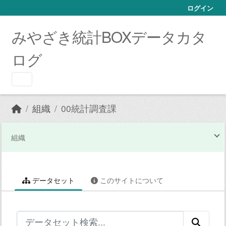
Skip to main content
ログイン
みやざき統計BOXデータカタ
ログ
組織
00統計調査課
組織
データセット
このサイトについて