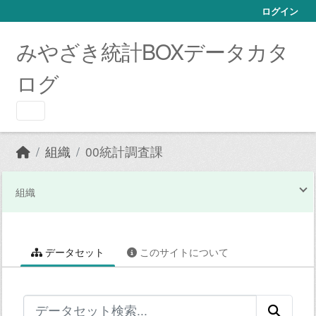
Skip to main content
ログイン
みやざき統計BOXデータカタ
ログ
組織
00統計調査課
組織
データセット
このサイトについて