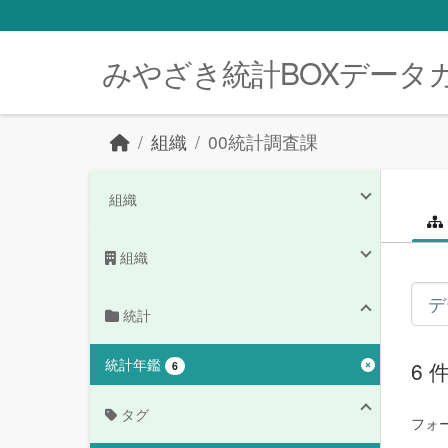
Skip to main content
みやざき統計BOXデータ
組織
00統計調査課
組織
組織
統計
統計年鑑
6
6
タグ
フォ