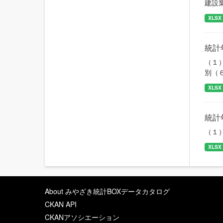
建設
XLSX
統計
（１
別（
XLSX
統計
（１
XLSX
About みやざき統計BOXデータカタログ
CKAN API
CKANアソシエーション