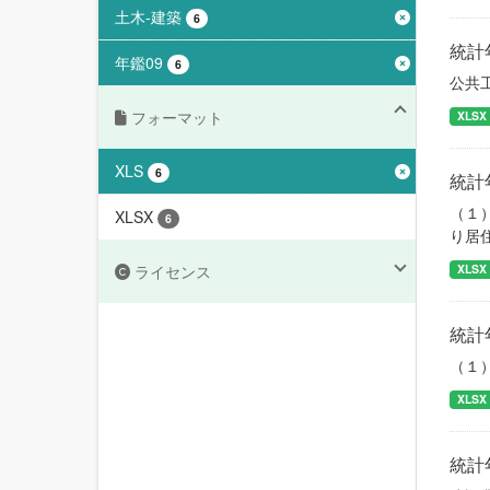
土木-建築
6
統計
年鑑09
6
公共
フォーマット
XLSX
XLS
6
統計
（１
XLSX
6
り居
ライセンス
XLSX
統計
（１
XLSX
統計