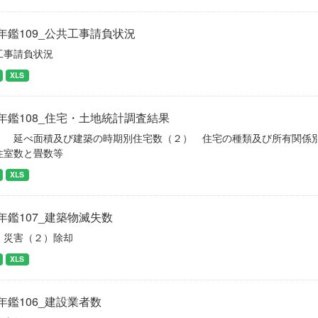
年鑑109_公共工事請負状況
工事請負状況
XLS
年鑑108_住宅・土地統計調査結果
） 延べ面積及び建築の時期別住宅数（２） 住宅の種類及び所有関係
住室数と畳数等
XLS
年鑑107_建築物滅失数
）災害（２）除却
XLS
年鑑106_建設業者数