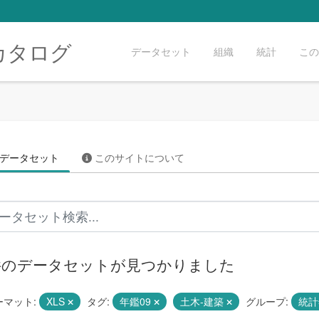
カタログ
データセット
組織
統計
この
データセット
このサイトについて
 件のデータセットが見つかりました
ーマット:
XLS
タグ:
年鑑09
土木-建築
グループ:
統