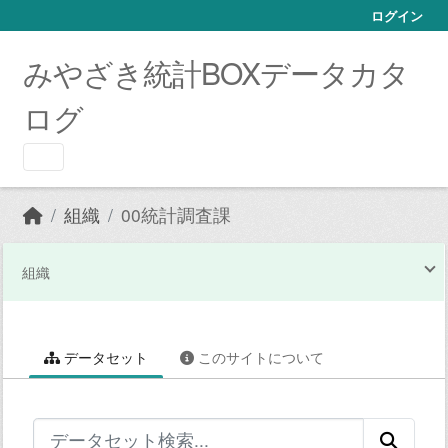
Skip to main content
ログイン
みやざき統計BOXデータカタ
ログ
組織
00統計調査課
組織
データセット
このサイトについて