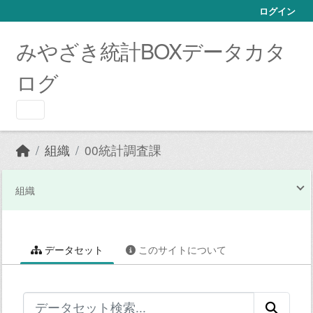
Skip to main content
ログイン
みやざき統計BOXデータカタ
ログ
組織
00統計調査課
組織
データセット
このサイトについて